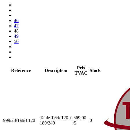
46
47
48
49
50
Prix
Référence
Description
Stock
TVAC
Table Teck 120 x
569,00
999/23/Tab/T120
0
180/240
€