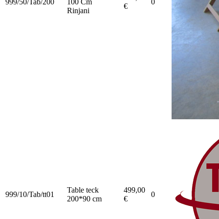
999/50/Tab/200
100 Cm
0
€
Rinjani
Table teck
499,00
999/10/Tab/tt01
0
200*90 cm
€