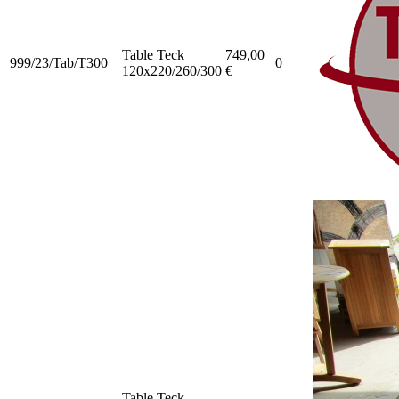
Table Teck
749,00
999/23/Tab/T300
0
120x220/260/300
€
Table Teck