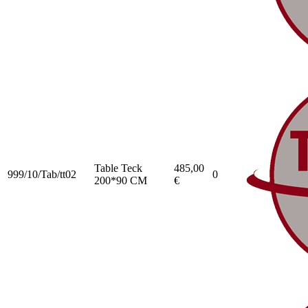
Table Teck
485,00
999/10/Tab/tt02
0
200*90 CM
€