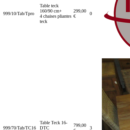
Table teck
160/90 cm+
299,00
999/10/Tab/Tpro
0
4 chaises pliantes
€
teck
Table Teck 16-
799,00
999/70/Tab/TC16
DTC
3