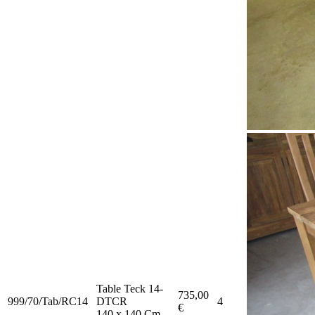
Table Teck 14-
735,00
999/70/Tab/RC14
DTCR
4
€
140 x 140 Cm