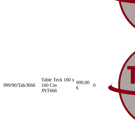
Table Teck 160 x
699,00
999/90/Tab/J666
160 Cm
0
€
JNT666