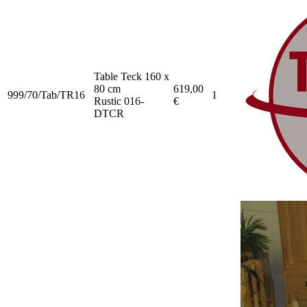
Table Teck 160 x
80 cm
619,00
999/70/Tab/TR16
1
Rustic 016-
€
DTCR