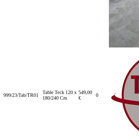
Table Teck 120 x
549,00
999/23/Tab/TR01
0
180/240 Cm
€