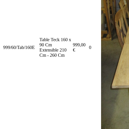
Table Teck 160 x
90 Cm
999,00
999/60/Tab/160E
0
Extensible 210
€
Cm - 260 Cm