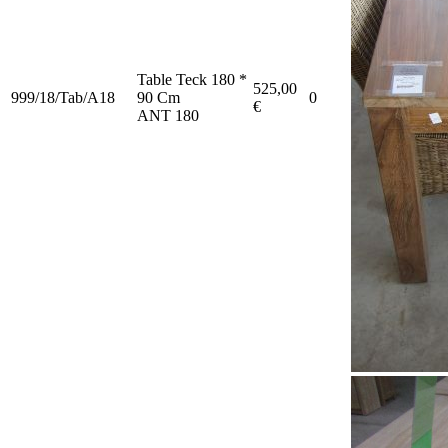
Table Teck 180 *
525,00
999/18/Tab/A18
90 Cm
0
€
ANT 180