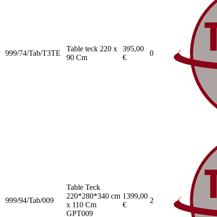
Table teck 220 x
395,00
999/74/Tab/T3TE
0
90 Cm
€
Table Teck
220*280*340 cm
1399,00
999/94/Tab/009
2
x 110 Cm
€
GPT009