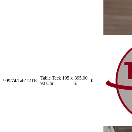
Table Teck 195 x
395,00
999/74/Tab/T2TE
0
90 Cm
€