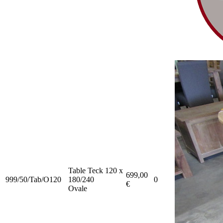
Table Teck 120 x
699,00
999/50/Tab/O120
180/240
0
€
Ovale