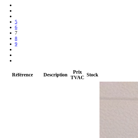
5
6
7
8
9
Prix
Référence
Description
Stock
TVAC