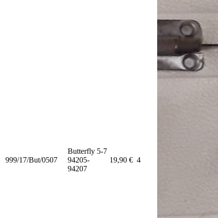
Butterfly 5-7
999/17/But/0507
94205-
19,90 €
4
94207